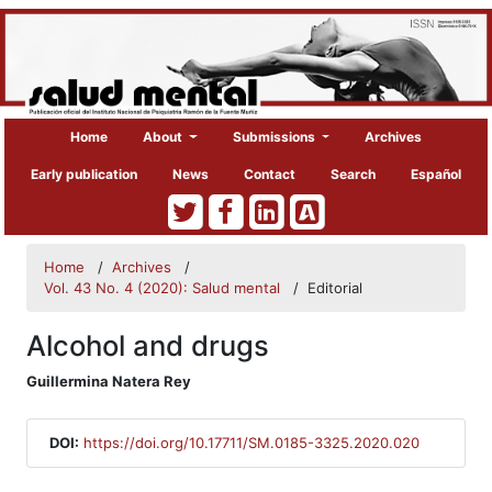
Home
About
Submissions
Archives
Early publication
News
Contact
Search
Español
Home
/
Archives
/
Vol. 43 No. 4 (2020): Salud mental
/
Editorial
Alcohol and drugs
##plugins.themes.bootstrap3.article
Guillermina Natera Rey
DOI:
https://doi.org/10.17711/SM.0185-3325.2020.020