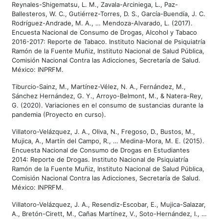
Reynales-Shigematsu, L. M., Zavala-Arciniega, L., Paz-
Ballesteros, W. C., Gutiérrez-Torres, D. S., García-Buendía, J. C.
Rodríguez-Andrade, M. A., … Mendoza-Alvarado, L. (2017).
Encuesta Nacional de Consumo de Drogas, Alcohol y Tabaco
2016-2017: Reporte de Tabaco. Instituto Nacional de Psiquiatría
Ramón de la Fuente Muñiz, Instituto Nacional de Salud Pública,
Comisión Nacional Contra las Adicciones, Secretaría de Salud.
México: INPRFM.
Tiburcio-Sainz, M., Martínez-Vélez, N. A., Fernández, M.,
Sánchez Hernández, G. Y., Arroyo-Belmont, M., & Natera-Rey,
G. (2020). Variaciones en el consumo de sustancias durante la
pandemia (Proyecto en curso).
Villatoro-Velázquez, J. A., Oliva, N., Fregoso, D., Bustos, M.,
Mujica, A., Martín del Campo, R., … Medina-Mora, M. E. (2015).
Encuesta Nacional de Consumo de Drogas en Estudiantes
2014: Reporte de Drogas. Instituto Nacional de Psiquiatría
Ramón de la Fuente Muñiz, Instituto Nacional de Salud Pública,
Comisión Nacional Contra las Adicciones, Secretaría de Salud.
México: INPRFM.
Villatoro-Velázquez, J. A., Resendiz-Escobar, E., Mujica-Salazar,
A., Bretón-Cirett, M., Cañas Martínez, V., Soto-Hernández, I., …