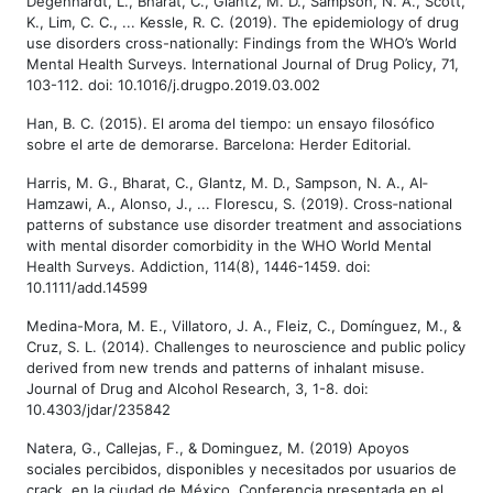
Degenhardt, L., Bharat, C., Glantz, M. D., Sampson, N. A., Scott,
K., Lim, C. C., ... Kessle, R. C. (2019). The epidemiology of drug
use disorders cross-nationally: Findings from the WHO’s World
Mental Health Surveys. International Journal of Drug Policy, 71,
103-112. doi: 10.1016/j.drugpo.2019.03.002
Han, B. C. (2015). El aroma del tiempo: un ensayo filosófico
sobre el arte de demorarse. Barcelona: Herder Editorial.
Harris, M. G., Bharat, C., Glantz, M. D., Sampson, N. A., Al‐
Hamzawi, A., Alonso, J., ... Florescu, S. (2019). Cross‐national
patterns of substance use disorder treatment and associations
with mental disorder comorbidity in the WHO World Mental
Health Surveys. Addiction, 114(8), 1446-1459. doi:
10.1111/add.14599
Medina-Mora, M. E., Villatoro, J. A., Fleiz, C., Domínguez, M., &
Cruz, S. L. (2014). Challenges to neuroscience and public policy
derived from new trends and patterns of inhalant misuse.
Journal of Drug and Alcohol Research, 3, 1-8. doi:
10.4303/jdar/235842
Natera, G., Callejas, F., & Dominguez, M. (2019) Apoyos
sociales percibidos, disponibles y necesitados por usuarios de
crack, en la ciudad de México. Conferencia presentada en el