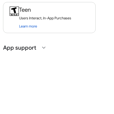
Teen
Users Interact, In-App Purchases
Learn more
App support
expand_more