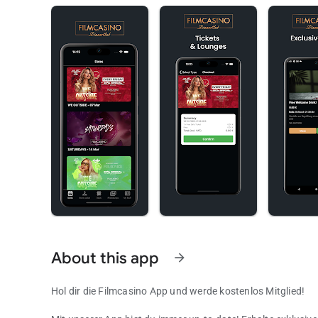
About this app
arrow_forward
Hol dir die Filmcasino App und werde kostenlos Mitglied!