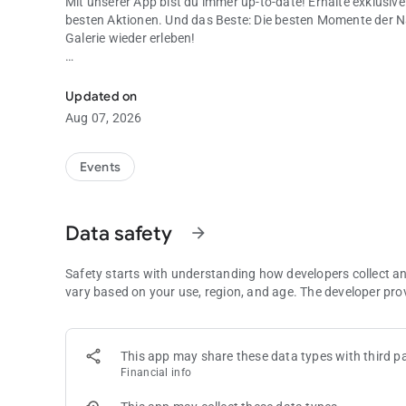
Mit unserer App bist du immer up-to-date! Erhalte exklusive
besten Aktionen. Und das Beste: Die besten Momente der 
Galerie wieder erleben!
Filmcasino App: Deine exklusive Club-Community!
Highlights der App:
Updated on
✅ Überblick über die Events im Filmcasino
Aug 07, 2026
✅ Coole Deals, Gutscheine & kostenlose Drinks
✅ Ticketbuchung & VIP-Lounges für Events
✅ Party-Bilder der letzten Nacht direkt in der App
Events
✅ News aus dem Filmcasino
✅ Und vieles mehr!
Data safety
arrow_forward
Safety starts with understanding how developers collect a
vary based on your use, region, and age. The developer pro
This app may share these data types with third pa
Financial info