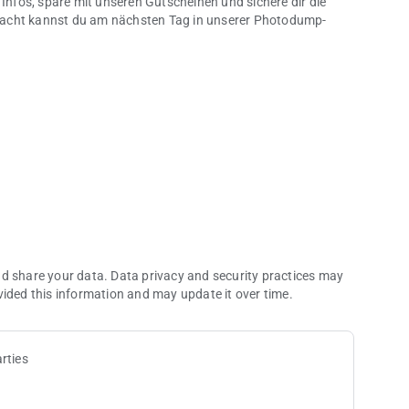
 Infos, spare mit unseren Gutscheinen und sichere dir die
Nacht kannst du am nächsten Tag in unserer Photodump-
nd share your data. Data privacy and security practices may
vided this information and may update it over time.
rties