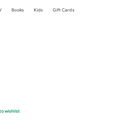
V
Books
Kids
Gift Cards
o wishlist