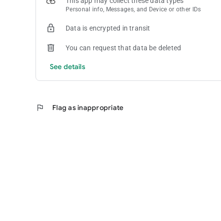
This app may collect these data types
Personal info, Messages, and Device or other IDs
Data is encrypted in transit
You can request that data be deleted
See details
flag
Flag as inappropriate