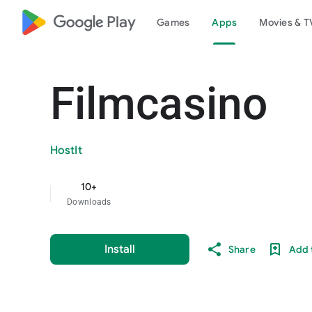
google_logo Play
Games
Apps
Movies & T
Filmcasino
HostIt
10+
Downloads
Install
Share
Add t