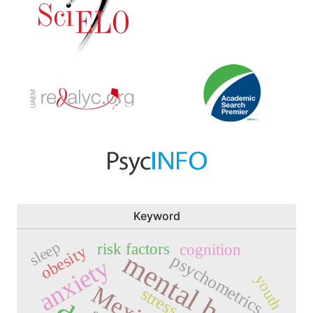
Keyword
sleep
risk factors
cognition
obesity
mental health
psychometrics
anxiety
youth
Mexico
stress