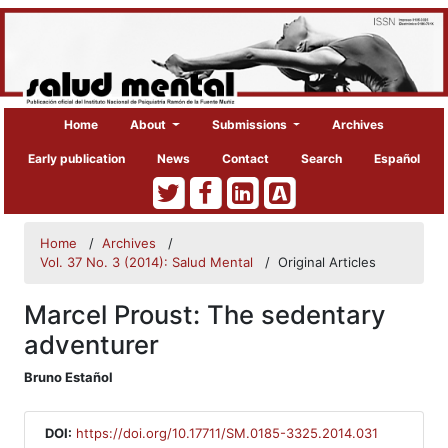
Home
About
Submissions
Archives
Early publication
News
Contact
Search
Español
Home
/
Archives
/
Vol. 37 No. 3 (2014): Salud Mental
/
Original Articles
Marcel Proust: The sedentary
adventurer
##plugins.themes.bootstrap3.article
Bruno Estañol
DOI:
https://doi.org/10.17711/SM.0185-3325.2014.031