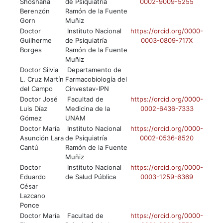
Shoshana
de Psiquiatría
0002-9009-5255
Berenzón
Ramón de la Fuente
Gorn
Muñiz
Doctor
Instituto Nacional
https://orcid.org/0000-
Guilherme
de Psiquiatría
0003-0809-717X
Borges
Ramón de la Fuente
Muñiz
Doctor Silvia
Departamento de
L. Cruz Martín
Farmacobiología del
del Campo
Cinvestav-IPN
Doctor José
Facultad de
https://orcid.org/0000-
Luis Díaz
Medicina de la
0002-6436-7333
Gómez
UNAM
Doctor María
Instituto Nacional
https://orcid.org/0000-
Asunción Lara
de Psiquiatría
0002-0536-8520
Cantú
Ramón de la Fuente
Muñiz
Doctor
Instituto Nacional
https://orcid.org/0000-
Eduardo
de Salud Pública
0003-1259-6369
César
Lazcano
Ponce
Doctor María
Facultad de
https://orcid.org/0000-