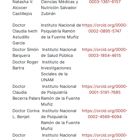
Natasha V.
Ciencias Médicas y
0003-1361-6157
Alcocer
Nutrición Salvador
Castillejos
Zubirán
Doctor
Instituto Nacional de
https://orcid.org/0000-
Claudia Iveth
Psiquiatría Ramón
0002-0895-5747
Astudillo
de la Fuente Muñiz
García
Doctor Simón
Instituto Nacional
https://orcid.org/0000-
Barquera
de Salud Pública
0003-1854-4615
Doctor Roger
Instituto de
Bartra
Investigaciones
Sociales de la
UNAM
Doctor
Instituto Nacional
https://orcid.org/0000-
Claudia
de Psiquiatría
0001-5191-7685
Becerra Palars
Ramón de la Fuente
Muñiz
Doctor Corina
Instituto Nacional
https://orcid.org/0000-
L. Benjet
de Psiquiatría
0002-4569-6094
Ramón de la Fuente
Muñiz
Doctor
Instituto Nacional
https://orcid.org/0000-