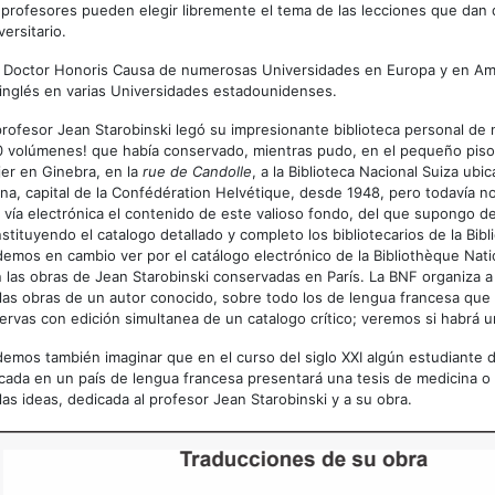
 profesores pueden elegir libremente el tema de las lecciones que dan 
versitario.
 Doctor Honoris Causa de numerosas Universidades en Europa y en Am
inglés en varias Universidades estadounidenses.
profesor Jean Starobinski legó su impresionante biblioteca personal d
 volúmenes! que había conservado, mientras pudo, en el pequeño piso 
er en Ginebra, en la
rue de Candolle
, a la Biblioteca Nacional Suiza ubi
na, capital de la Confédération Helvétique, desde 1948, pero todavía no
 vía electrónica el contenido de este valioso fondo, del que supongo d
stituyendo el catalogo detallado y completo los bibliotecarios de la Bibl
emos en cambio ver por el catálogo electrónico de la Bibliothèque Nati
 las obras de Jean Starobinski conservadas en París. La BNF organiza
las obras de un autor conocido, sobre todo los de lengua francesa que
ervas con edición simultanea de un catalogo crítico; veremos si habrá 
emos también imaginar que en el curso del siglo XXI algún estudiante 
cada en un país de lengua francesa presentará una tesis de medicina o d
las ideas, dedicada al profesor Jean Starobinski y a su obra.