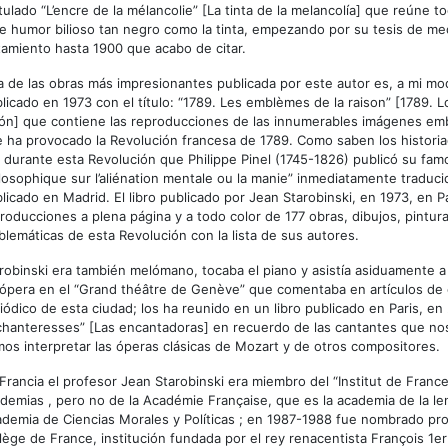
itulado “L’encre de la mélancolie” [La tinta de la melancolía] que reúne 
e humor bilioso tan negro como la tinta, empezando por su tesis de me
tamiento hasta 1900 que acabo de citar.
 de las obras más impresionantes publicada por este autor es, a mi mo
licado en 1973 con el título: “1789. Les emblèmes de la raison” [1789. 
ón] que contiene las reproducciones de las innumerables imágenes emb
 ha provocado la Revolución francesa de 1789. Como saben los historiad
 durante esta Revolución que Philippe Pinel (1745-1826) publicó su fam
losophique sur l’aliénation mentale ou la manie” inmediatamente traduci
licado en Madrid. El libro publicado por Jean Starobinski, en 1973, en P
roducciones a plena página y a todo color de 177 obras, dibujos, pintura
lemáticas de esta Revolución con la lista de sus autores.
robinski era también melómano, tocaba el piano y asistía asiduamente a
ópera en el “Grand théâtre de Genève” que comentaba en artículos de c
iódico de esta ciudad; los ha reunido en un libro publicado en Paris, en 
hanteresses” [Las encantadoras] en recuerdo de las cantantes que no
os interpretar las óperas clásicas de Mozart y de otros compositores.
Francia el profesor Jean Starobinski era miembro del “Institut de Franc
demias , pero no de la Académie Française, que es la academia de la le
demia de Ciencias Morales y Políticas ; en 1987-1988 fue nombrado pro
lège de France, institución fundada por el rey renacentista François 1e