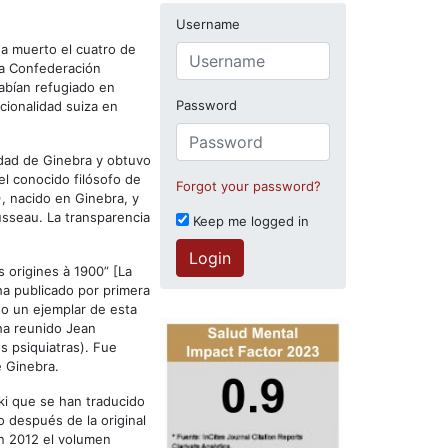
Username
ha muerto el cuatro de
la Confederación
abían refugiado en
Password
acionalidad suiza en
sidad de Ginebra y obtuvo
el conocido filósofo de
Forgot your password?
, nacido en Ginebra, y
ousseau. La transparencia
Keep me logged in
Login
s origines à 1900” [La
 ha publicado por primera
eo un ejemplar de esta
ha reunido Jean
 psiquiatras). Fue
e Ginebra.
ki que se han traducido
o después de la original
n 2012 el volumen