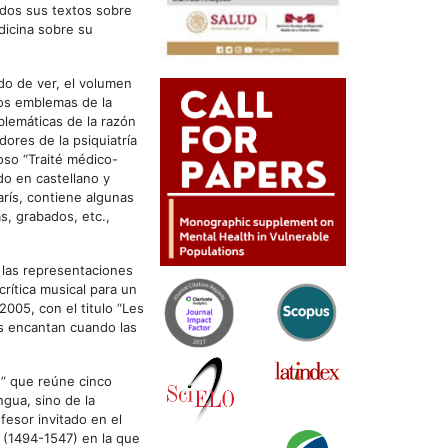
todos sus textos sobre
dicina sobre su
do de ver, el volumen
Los emblemas de la
lemáticas de la razón
ores de la psiquiatría
oso “Traité médico-
do en castellano y
arís, contiene algunas
s, grabados, etc.,
 las representaciones
rítica musical para un
2005, con el titulo “Les
s encantan cuando las
e” que reúne cinco
ngua, sino de la
fesor invitado en el
r (1494-1547) en la que