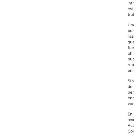
int
est
tra
Una
pub
raz
que
fue
phi
pub
rep
emb
Sta
de 
per
enc
vem
En 
aca
Aca
Col