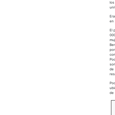
los
uni
Era
en 
El 
000
muj
Ber
por
con
Pod
son
de 
res
Pod
ubi
de 