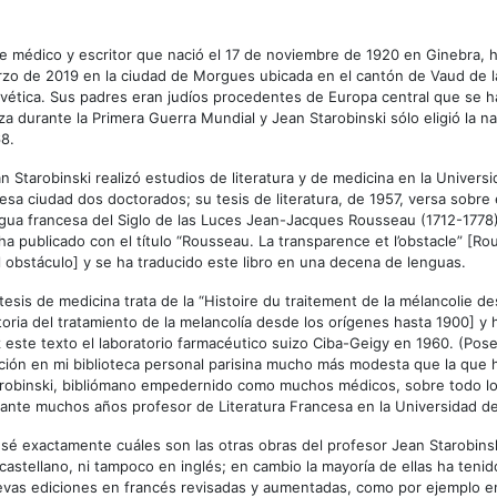
e médico y escritor que nació el 17 de noviembre de 1920 en Ginebra, 
zo de 2019 en la ciudad de Morgues ubicada en el cantón de Vaud de 
vética. Sus padres eran judíos procedentes de Europa central que se h
za durante la Primera Guerra Mundial y Jean Starobinski sólo eligió la n
8.
n Starobinski realizó estudios de literatura y de medicina en la Univer
esa ciudad dos doctorados; su tesis de literatura, de 1957, versa sobre 
gua francesa del Siglo de las Luces Jean-Jacques Rousseau (1712-1778)
ha publicado con el título “Rousseau. La transparence et l’obstacle” [R
l obstáculo] y se ha traducido este libro en una decena de lenguas.
tesis de medicina trata de la “Histoire du traitement de la mélancolie de
toria del tratamiento de la melancolía desde los orígenes hasta 1900] y
 este texto el laboratorio farmacéutico suizo Ciba-Geigy en 1960. (Pos
ción en mi biblioteca personal parisina mucho más modesta que la que 
robinski, bibliómano empedernido como muchos médicos, sobre todo los
ante muchos años profesor de Literatura Francesa en la Universidad d
sé exactamente cuáles son las otras obras del profesor Jean Starobins
castellano, ni tampoco en inglés; en cambio la mayoría de ellas ha tenid
vas ediciones en francés revisadas y aumentadas, como por ejemplo e