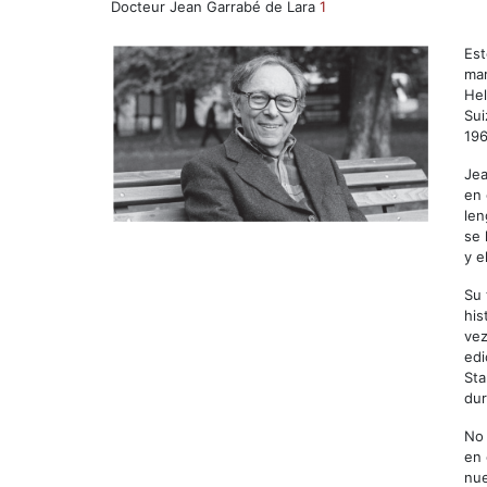
Docteur Jean Garrabé de Lara
1
Est
mar
Hel
Sui
196
Jea
en 
len
se 
y e
Su 
his
vez
edi
Sta
dur
No 
en 
nue