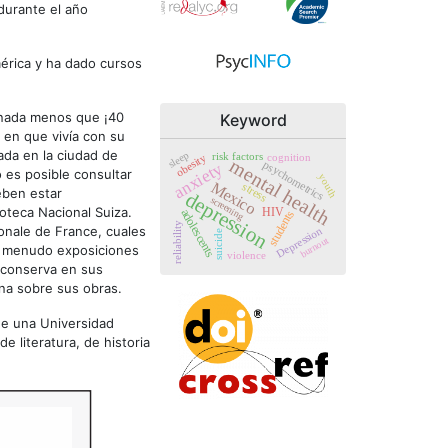
durante el año
érica y ha dado cursos
e nada menos que ¡40
Keyword
en que vivía con su
cada en la ciudad de
sleep
risk factors
cognition
obesity
mental health
psychometrics
anxiety
 es posible consultar
youth
Mexico
stress
eben estar
depression
screening
ioteca Nacional Suiza.
adolescents
HIV
students
reliability
onale de France, cuales
Depression
suicide
burnout
 a menudo exposiciones
violence
 conserva en sus
una sobre sus obras.
de una Universidad
e literatura, de historia