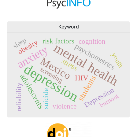
Keyword
sleep
risk factors
cognition
obesity
mental health
psychometrics
anxiety
youth
Mexico
stress
depression
screening
adolescents
HIV
students
reliability
Depression
suicide
burnout
violence