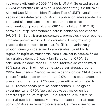
noviembre-diciembre 2009 449 de la UNAM. Se estudiaron a
28 784 estudiantes (87.4 % de la población total). Se utilizó el
Alcohol Use Disorders Identification Test (AUDIT) -versión en
español para detectar el CRDA en la población adolescente. En
este análisis empleamos tanto los puntos de corte
recomendados para evaluar el CRDA en adultos (AUDIT=8)
como el puntaje recomendado para la población adolescente
(AUDIT=3). Se utilizaron porcentajes, promedios y desviaciones
estándar para el análisis de las variables demográficas, y
pruebas de contraste de medias (análisis de varianza) y de
proporciones (?2) de acuerdo a la variable. Se utilizó la
regresión logística multinomial para examinar la asociación de
las variables demográficas y familiares con el CRDA. Se
calcularon los odds ratios (OR) con intervalo de confianza al
95% para resumir el nivel de riesgo de ser afectado por el
CRDA. Resultados Cuando se usó la definición del CRDA para la
población adulta, se encontró que 4.0% de los estudiantes lo
presentaron, frente a 17.2% cuando se utilizó el puntaje del
AUDIT recomendado para los adolescentes. El riesgo de
experimentar el CRDA fue casi dos veces mayor en los
hombres que en las mujeres. En el total de la muestra, se
observó que la frecuencia y el mayor riesgo de ser afectado
por el CRDA se incrementó con la edad; el menor riesgo se