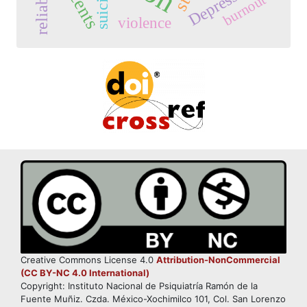
reliability
Depression
suicide
burnout
violence
Creative Commons License 4.0
Attribution-NonCommercial
(CC BY-NC 4.0 International)
Copyright: Instituto Nacional de Psiquiatría Ramón de la
Fuente Muñiz. Czda. México-Xochimilco 101, Col. San Lorenzo