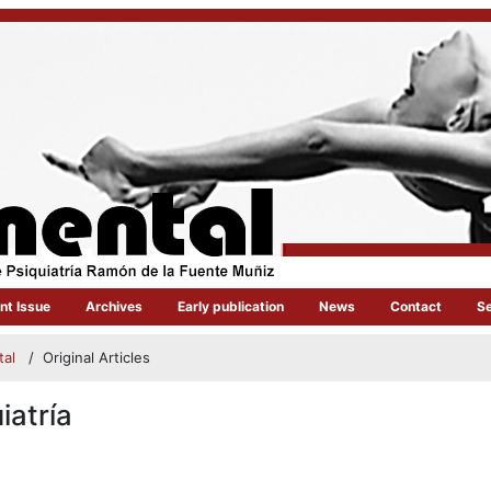
nt Issue
Archives
Early publication
News
Contact
S
tal
/
Original Articles
iatría
article.main##