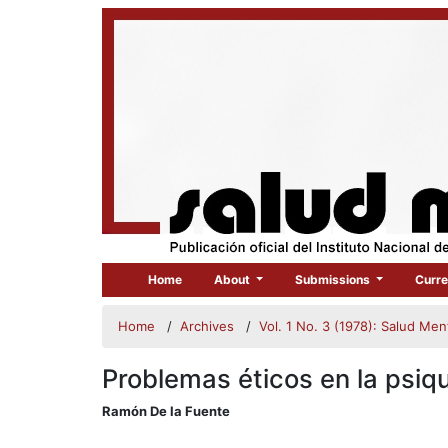
Home
About
Submissions
Curre
Home
/
Archives
/
Vol. 1 No. 3 (1978): Salud Men
Problemas éticos en la psiqu
##plugins.themes.bootstrap3.
Ramón De la Fuente