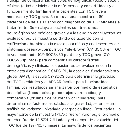
trabajo fue comparar las variables demográficas (edad y sexo),
clínicas (edad de inicio de la enfermedad y comorbilidad) y el
funcionamiento familiar entre pacientes con TOC leve a
moderado y TOC grave. Se obtuvo una muestra de 60
pacientes de seis a 17 años con diagnóstico de TOC vírgenes a
tratamiento. Se excluyó a pacientes con trastornos
neurológicos y/o médicos graves y a los que no concluyeron las
evaluaciones. La muestra se dividió de acuerdo con la
calificación obtenida en la escala para niños y adolescentes de
síntomas obsesivo-compulsivos Yale-Brown (CY-BOCS) en TOC
le vea moderado (CY-BOCS<30 puntos) y TOC grave (CY-
BOCS>30puntos) para comparar sus características
demográficas y clínicas. Los pacientes se evaluaron con la
entrevista diagnóstica K-SADS-PL, la escala de funcionamiento
global (GAS), la escala CY-BOCS para determinar la gravedad
del TOC pediátrico y el APGAR familiar para funcionalidad
familiar. Los resultados se analizaron por medio de estadística
descriptiva (frecuencias, porcentajes y promedios) y
comparativa (prueba t de Student y chi cuadrada); para
determinarlos factores asociados a la gravedad, se emplearon
análisis de varianza univariado y regresión lineal. Resultados: La
mayor parte de la muestra (71.7%) fueron varones, el promedio
de edad fue de 12.57?} 2.91 años y el tiempo de evolución del
TOC fue de 19?} 10.75 meses. La mayoría de los pacientes