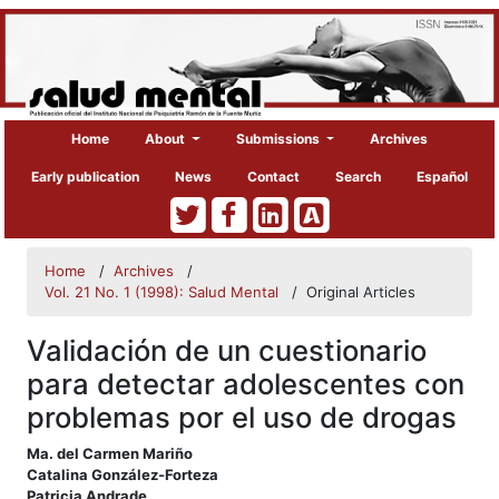
Home
About
Submissions
Archives
Early publication
News
Contact
Search
Español
Home
/
Archives
/
Vol. 21 No. 1 (1998): Salud Mental
/
Original Articles
Validación de un cuestionario
para detectar adolescentes con
problemas por el uso de drogas
##plugins.themes.bootstrap3.article
Ma. del Carmen Mariño
Catalina González-Forteza
Patricia Andrade