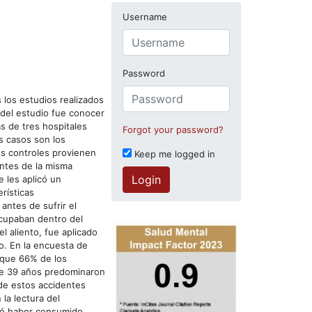
Username
Password
 los estudios realizados
 del estudio fue conocer
as de tres hospitales
Forgot your password?
s casos son los
os controles provienen
Keep me logged in
entes de la misma
Login
 les aplicó un
rísticas
antes de sufrir el
 ocupaban dentro del
l aliento, fue aplicado
o. En la encuesta de
 que 66% de los
de 39 años predominaron
de estos accidentes
la lectura del
ptó haber consumido