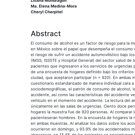
Liliana Mondragón
Ma. Elena Medina-Mora
Cheryl Cherpitel
Abstract
El consumo de alcohol es un factor de riesgo para la m
en México sobre el papel que desempeña el consumo de 
el riesgo de sufrir un accidente automovilístico bajo lo
(IMSS, ISSSTE y Hospital General) del sector salud de 
pacientes que ingresaron a los servicios de urgencias 
de una encuesta de hogares definido bajo los criterios
ciudad, que aceptaron participar (n = 920). En ambas m
cuestionario estandarizado de manera individual cara a 
sociodemográficas, el patrón de consumo de alcohol, l
accidente, así como las características del accidente v
vehículo en el momento del accidente. La lectura del a
únicamente en las salas de urgencias. Ciento doce per
hogares la muestra fue de 920 personas. Al comparar 
pacienteseran hombres. En la encuesta de hogares la 
en ambas muestras. Al analizar los datos sobre los ac
ocurrieron en domingo, y 93.9% de los accidentados man
alcosensor, en 13.4% de los pacientes se encontraron 