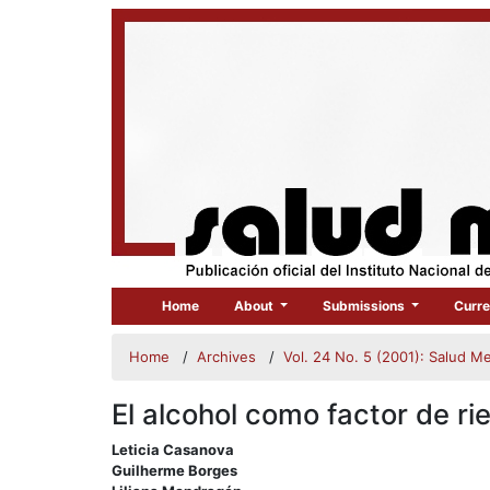
Home
About
Submissions
Curre
Home
/
Archives
/
Vol. 24 No. 5 (2001): Salud M
El alcohol como factor de r
##plugins.themes.bootstrap3.
Leticia Casanova
Guilherme Borges