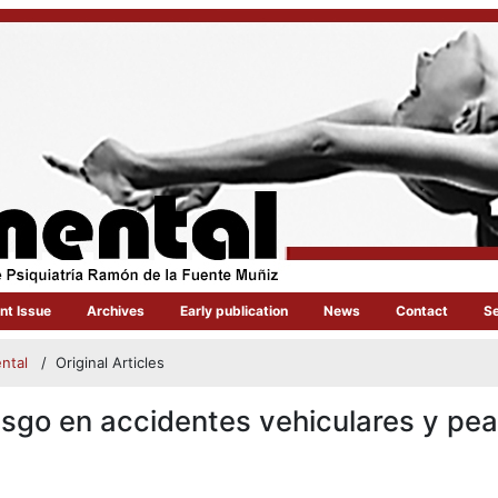
nt Issue
Archives
Early publication
News
Contact
S
ental
/
Original Articles
iesgo en accidentes vehiculares y pe
article.main##