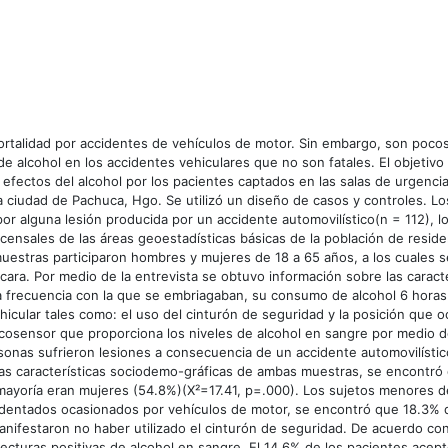
ortalidad por accidentes de vehículos de motor. Sin embargo, son pocos
alcohol en los accidentes vehiculares que no son fatales. El objetivo
s efectos del alcohol por los pacientes captados en las salas de urgenci
la ciudad de Pachuca, Hgo. Se utilizó un diseño de casos y controles. Lo
por alguna lesión producida por un accidente automovilístico(n = 112), l
 censales de las áreas geoestadísticas básicas de la población de resid
uestras participaron hombres y mujeres de 18 a 65 años, a los cuales se
cara. Por medio de la entrevista se obtuvo información sobre las caracte
a frecuencia con la que se embriagaban, su consumo de alcohol 6 horas 
ehicular tales como: el uso del cinturón de seguridad y la posición que
lcosensor que proporciona los niveles de alcohol en sangre por medio de
sonas sufrieron lesiones a consecuencia de un accidente automovilístic
las características sociodemo-gráficas de ambas muestras, se encontró
mayoría eran mujeres (54.8%)(X²=17.41, p=.000). Los sujetos menores 
cidentados ocasionados por vehículos de motor, se encontró que 18.3% 
ifestaron no haber utilizado el cinturón de seguridad. De acuerdo con 
lecturas positivas de alcohol en sangre. El 14.6% de los pacientes ace