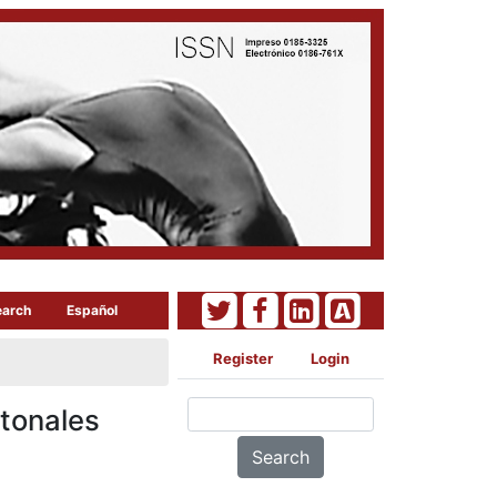
earch
Español
Register
Login
atonales
Search