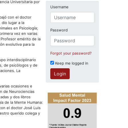
ncia Universitaria por
Username
ajó con el doctor
 dio lugar a la
nimales en Psicología;
Password
primera vez en varias
 Profesor emérito de la
ón evolutiva para la
Forgot your password?
po interdisciplinario
Keep me logged in
s, de psicólogos y de
aciones. La
Login
 varias ocasiones e
ión de Neurociencias
adas y dos libros
gía de la Mente Humana:
con el doctor José Luis
uestro querido colega y