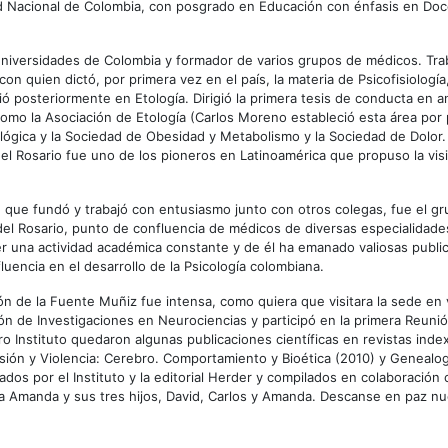
 Nacional de Colombia, con posgrado en Educación con énfasis en Doce
niversidades de Colombia y formador de varios grupos de médicos. Trab
on quien dictó, por primera vez en el país, la materia de Psicofisiología,
tió posteriormente en Etología. Dirigió la primera tesis de conducta en a
omo la Asociación de Etología (Carlos Moreno estableció esta área por 
iológica y la Sociedad de Obesidad y Metabolismo y la Sociedad de Dolor.
el Rosario fue uno de los pioneros en Latinoamérica que propuso la visi
, que fundó y trabajó con entusiasmo junto con otros colegas, fue el gru
el Rosario, punto de confluencia de médicos de diversas especialidade
 una actividad académica constante y de él ha emanado valiosas public
luencia en el desarrollo de la Psicología colombiana.
món de la Fuente Muñiz fue intensa, como quiera que visitara la sede en
ción de Investigaciones en Neurociencias y participó en la primera Reun
o Instituto quedaron algunas publicaciones científicas en revistas index
ión y Violencia: Cerebro. Comportamiento y Bioética (2010) y Genealo
dos por el Instituto y la editorial Herder y compilados en colaboración 
lsa Amanda y sus tres hijos, David, Carlos y Amanda. Descanse en paz n